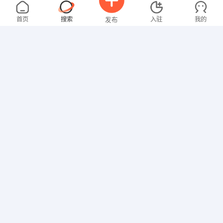
温先生
2000-3000元
08-08
不限区域
全职
首页
搜索
入驻
我的
发布
其他职位
谭先生
3000-4000元
08-08
不限区域
全职
招聘信息
求职简历
美术/设计
刘先生
3000-4000元
08-08
不限区域
全职
行政/后勤
吴先生
4000-5000元
08-08
不限区域
全职
大专