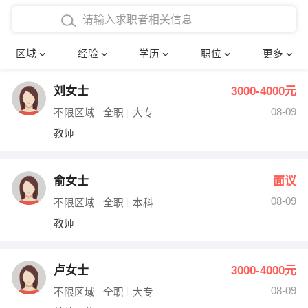
在校学生工作经验
本科
行政后勤
建筑装潢
确定
区域
经验
学历
职位
更多
三年以上工作经验
硕士
销售岗位
教师
刘女士
3000-4000元
四年以上工作经验
博士
文员
护士
08-09
不限区域
全职
大专
五年以上工作经验
财务会计
传单派发
教师
十年以上工作经验
超市零售
促销导购
俞女士
面议
网络IT
保健按摩
08-09
不限区域
全职
本科
教师
快递员
前台接待
收银员
技术员/工程师
卢女士
3000-4000元
08-09
水电/机修
部门经理
不限区域
全职
大专